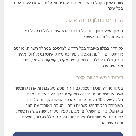
צוות דלפק הקבלה השירותי דובר עברית ואנגלית, וישמח לעזור לכם
בכל שעה.
החדרים במלון סהרה אילת
המלון מציע מגוון רחב של חדרים המתאימים לכל סוג של ביקור
בעיר ובכל הרכב אפשרי .
כל חדר במלון מאובזר בכל הדרוש לצרכיכם במהלך השהיה: מזרנים
אורתופדיים, וילונות האפלה, מערכת מיזוג, אינטרנט אלחוטי מהיר
חינם, טלוויזיה בלוויין, כספת, מיני מקרר, קומקום חשמלי, וחדר
אמבטיה פרטי.
דירות נופש לטווח קצר
במלון סהרה תוכלו למצוא גם דירות נופש מעוצבת ומוארת לחופשה
זוגית או משפחתית, הדירה ממוקמת בלב העיר אילת במרחק
הליכה של כ-10 דקות מהים וממרכזי הבילוי והקניות. כל דירה
מאובזרת בכל הדרוש לשהייה נוחה , מטבח מאובזר עם תנור,
מיקרוגל, כיריים חשמליים, מכונת קפה ומקרר. ישנה גישה חופשית
לאינטרנט אלחוטי וטלוויזיה חכמה. האירוח כולל מגבות, מצעים
ומיזוג אויר מרכזי.