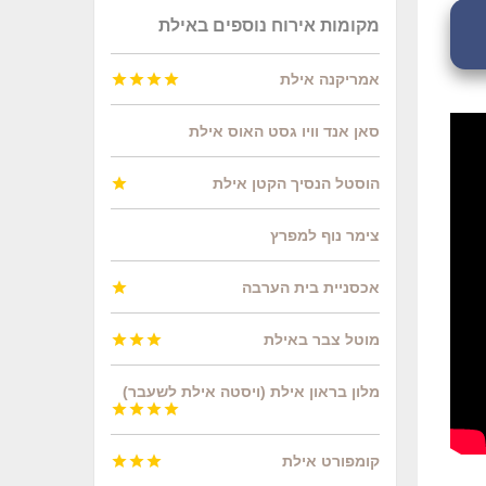
מקומות אירוח נוספים באילת
אמריקנה אילת




סאן אנד וויו גסט האוס אילת
הוסטל הנסיך הקטן אילת

צימר נוף למפרץ
אכסניית בית הערבה

מוטל צבר באילת



מלון בראון אילת (ויסטה אילת לשעבר)




קומפורט אילת


