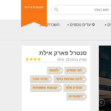
מקומות אירוח
ם
יעדים נוספים
השכרת רכב
סנטרל פארק אילת




פארק בנימין 10, אילת
חצי פנסיון
לזוגות
לינה וארוחת בוקר
מרכז העיר
פנסיון מלא
קבוצות ומשפחות
רומנטיים