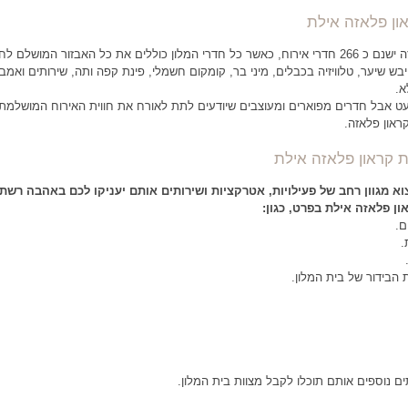
ון פלאזה אילת
בבית המלון קראון פלאזה ישנם כ 266 חדרי אירוח, כאשר כל חדרי המלון כוללים את כל האבזור המושלם
ייבש שיער, טלוויזיה בכבלים, מיני בר, קומקום חשמלי, פינת קפה ותה, שירותים ואמב
א.
ט אבל חדרים מפוארים ומעוצבים שיודעים לתת לאורח את חווית האירוח המושלמת 
ראון פלאזה.
ת קראון פלאזה אילת
וא מגוון רחב של פעילויות, אטרקציות ושירותים אותם יעניקו לכם באהבה רשת
און פלאזה אילת בפרט, כגון:
ם.
.
ת הבידור של בית המלון.
ים נוספים אותם תוכלו לקבל מצוות בית המלון.