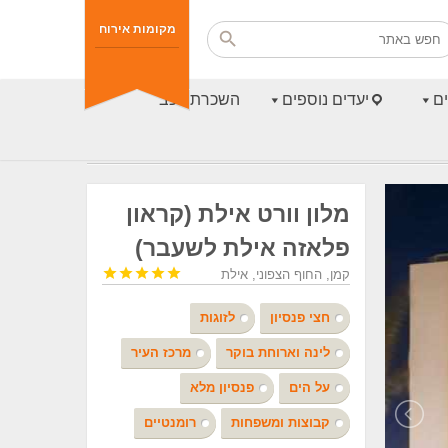
מקומות אירוח
ם
יעדים נוספים
השכרת רכב
מלון וורט אילת (קראון
פלאזה אילת לשעבר)





קמן, החוף הצפוני, אילת
חצי פנסיון
לזוגות
לינה וארוחת בוקר
מרכז העיר
על הים
פנסיון מלא
קבוצות ומשפחות
רומנטיים