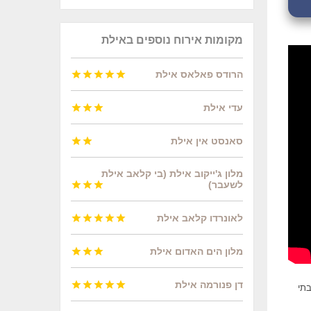
מקומות אירוח נוספים באילת
הרודס פאלאס אילת





עדי אילת



סאנסט אין אילת


מלון ג'ייקוב אילת (בי קלאב אילת
לשעבר)



לאונרדו קלאב אילת





מלון הים האדום אילת



דן פנורמה אילת





בתי