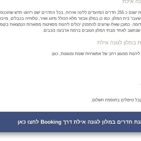
נה אילת
בבית המלון לגונה באילת ישנם כ 255 חדרים המיועדים ללינה ואירוח, בכל החדרים ישנו ריהוט חדש שהוכנס
ר בית המלון, כמו כן במלון אבזור מלא הכולל מיזוג אוויר, טלוויזיה בכבלים, מייב
כדומה. כמובן שאלו שרוצים להתפנק יכולים ליהנות מסוויטות מפוארות הנמצאות בקומ
ן שנחשב לאחד מבתי המלון הטובים ברמת ארבעה כוכבים.
 במלון לגונה אילת
ליהנות ממגוון רחב של אפשרויות שונות ומגוונות, כגון:
קבל טיפולים בתוספת תשלום.
חדרים במלון לגונה אילת דרך Booking לחצו כאן