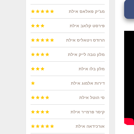
מג'יק פאלאס אילת





פירסט קלאב אילת



הרודס ויטאליס אילת





מלון נובה לייק אילת




מלון בלו אילת



דירות אלמוג אילת

סי הוטל אילת




קיסר פרמייר אילת




אורכידאה אילת




