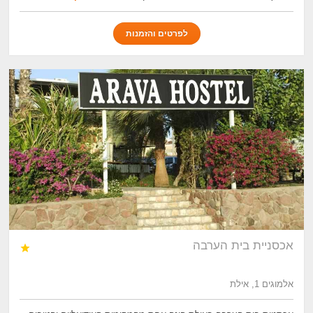
לפרטים והזמנות
אכסניית בית הערבה

אלמוגים 1, אילת