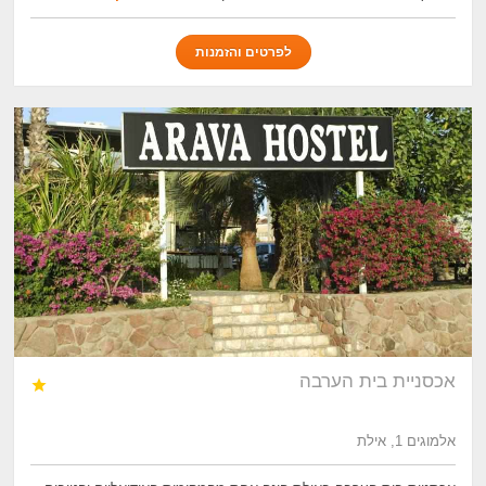
לפרטים והזמנות
אכסניית בית הערבה

אלמוגים 1, אילת